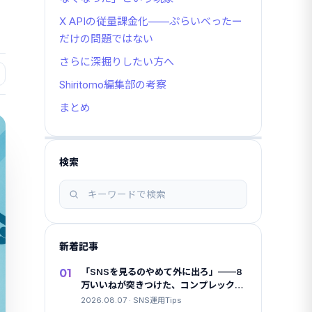
X APIの従量課金化——ぷらいべったー
だけの問題ではない
さらに深掘りしたい方へ
Shiritomo編集部の考察
まとめ
検索
記
事
を
検
新着記事
索
01
「SNSを見るのやめて外に出ろ」——8
万いいねが突きつけた、コンプレックス
商法とAI美女の関係
2026.08.07 · SNS運用Tips