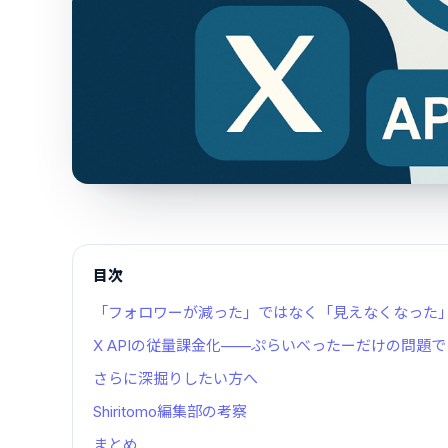
目次
「フォロワーが減った」ではなく「見えなくなった
X APIの従量課金化——ぷらいべったーだけの問題
さらに深掘りしたい方へ
Shiritomo編集部の考察
まとめ