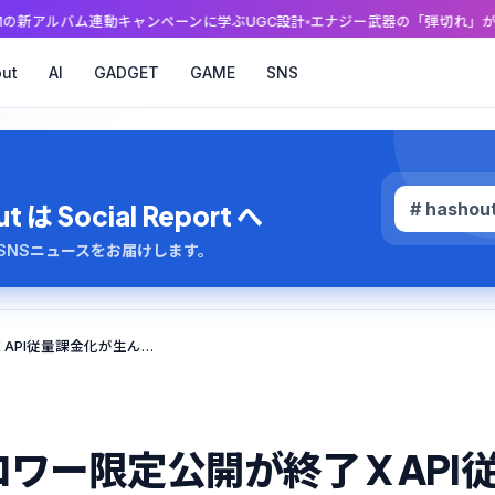
ャンペーンに学ぶUGC設計
エナジー武器の「弾切れ」が消えた日。Apex Le
ut
AI
GADGET
GAME
SNS
# hashou
 Social Report へ
のAI・SNSニュースをお届けします。
ぷらいべったーのフォロワー限定公開が終了 X API従量課金化が生んだ余波
ー限定公開が終了 X API