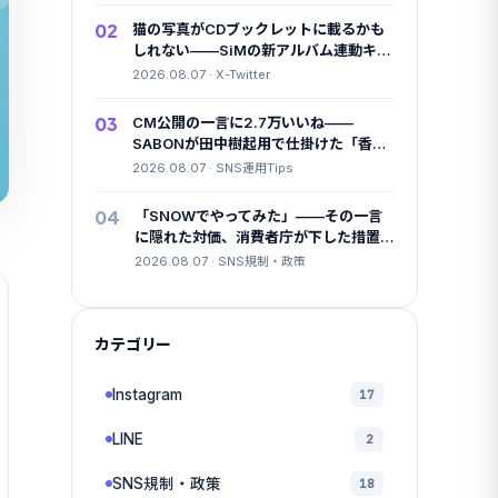
02
猫の写真がCDブックレットに載るかも
しれない——SiMの新アルバム連動キャ
ンペーンに学ぶUGC設計
2026.08.07 · X-Twitter
03
CM公開の一言に2.7万いいね——
SABONが田中樹起用で仕掛けた「香り
の店内放送」という長期戦
2026.08.07 · SNS運用Tips
04
「SNOWでやってみた」——その一言
に隠れた対価、消費者庁が下した措置
命令
2026.08.07 · SNS規制・政策
カテゴリー
Instagram
17
LINE
2
SNS規制・政策
18