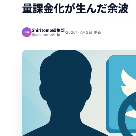
量課金化が生んだ余波
Shiritomo編集部
2026年7月2日 更新
SA
@shiritomoAI_jp