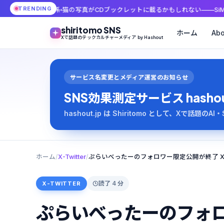
TRENDING
係
猫の写真がCDブックレットに載るかもしれない——SiMの新アルバム連動キ
shiritomo SNS
ホーム
Abo
Xで話題のテックカルチャーメディア by Hashout
サービス名変更とメディア運営のお知らせ
SNS効果測定サービス hashout は
hashout.jp は Shiritomo として、Xで話題
ホーム
/
X-Twitter
/
読了 4 分
X-TWITTER
ぷらいべったーのフォロワ