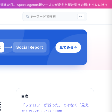
gends新シーズンが変えた駆け引きの形
トイレに持っていけるFF14。Swit
⌘K
記
事
を
検
索
t
Social Report
見てみる
目次
従
「フォロワーが減った」ではなく「見え
なくなった」という現象