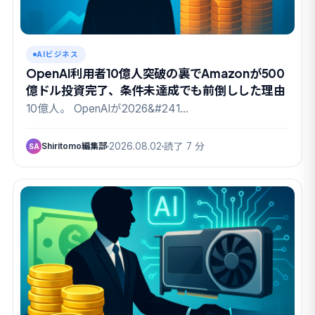
AIビジネス
OpenAI利用者10億人突破の裏でAmazonが500
億ドル投資完了、条件未達成でも前倒しした理由
10億人。 OpenAIが2026&#241…
Shiritomo編集部
2026.08.02
読了 7 分
SA