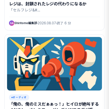
レジは、封鎖されたレジの代わりになるか
「セルフレジ&#…
Shiritomo編集部
2026.08.07
読了 6 分
SA
オーディオ
「俺の、俺のミスだぁぁっ！」ヒイロが絶叫する