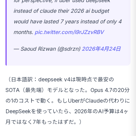
for perspective, if uber used deepseek
instead of claude their 2026 ai budget
would have lasted 7 years instead of only 4
months.
pic.twitter.com/i9rJZzvRBV
— Saoud Rizwan (@sdrzn)
2026年4月24日
（日本語訳：deepseek v4は現時点で最安の
SOTA（最先端）モデルとなった。Opus 4.7の20分
の1のコストで動く。もしUberがClaudeの代わりに
DeepSeekを使っていたら、2026年のAI予算は4ヶ
月ではなく7年もったはずだ。）