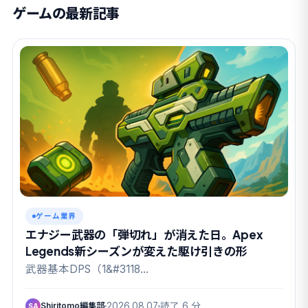
ゲームの最新記事
ゲーム業界
エナジー武器の「弾切れ」が消えた日。Apex
Legends新シーズンが変えた駆け引きの形
武器基本DPS（1&#3118…
Shiritomo編集部
2026.08.07
読了 6 分
SA