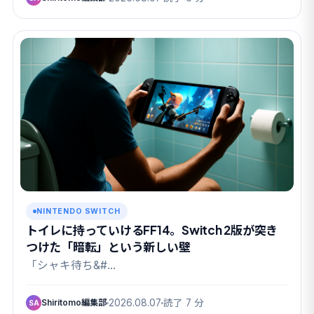
NINTENDO SWITCH
トイレに持っていけるFF14。Switch 2版が突き
つけた「暗転」という新しい壁
「シャキ待ち&#…
Shiritomo編集部
2026.08.07
読了 7 分
SA