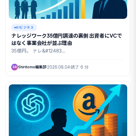
AIビジネス
ナレッジワーク35億円調達の裏側 出資者にVCで
はなく事業会社が並ぶ理由
35億円。 ナレ&#12483…
Shiritomo編集部
2026.08.04
読了 6 分
SA