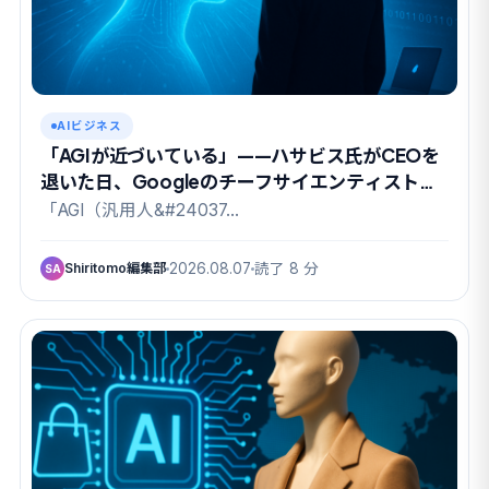
AIビジネス
「AGIが近づいている」——ハサビス氏がCEOを
退いた日、Googleのチーフサイエンティストも
去った
「AGI（汎用人&#24037…
Shiritomo編集部
2026.08.07
読了 8 分
SA