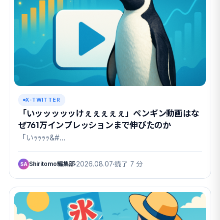
X-TWITTER
「いッッッッッけぇぇぇぇぇ」ペンギン動画はな
ぜ761万インプレッションまで伸びたのか
「いｯｯｯｯ&#…
Shiritomo編集部
2026.08.07
読了 7 分
SA