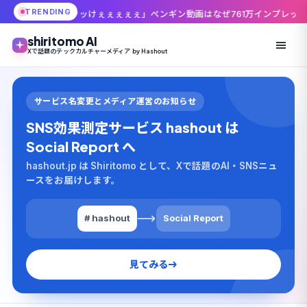
TRENDING
ッけぇぇぇぇぇ」ペンギン動画はなぜ761万インプレッションまで伸びたのか
shiritomo AI
Xで話題のテックカルチャーメディア by Hashout
サービス名変更とメディア運営のお知らせ
SNS効果測定サービス hashout は
Social Report へ
hashout.jp は Shiritomo として、Xで話題のAI・SNSニュ
ースをお届けします。
# hashout
Social Report
見てみる