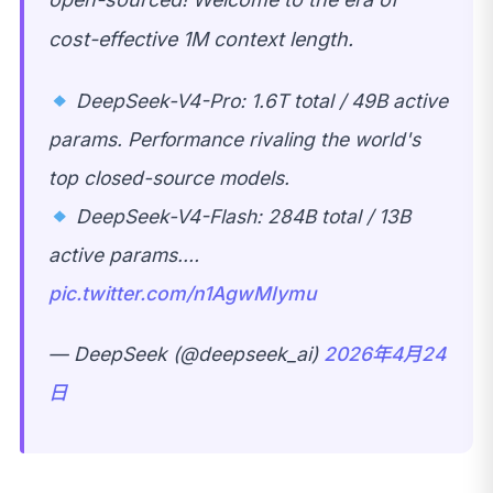
cost-effective 1M context length.
DeepSeek-V4-Pro: 1.6T total / 49B active
params. Performance rivaling the world's
top closed-source models.
DeepSeek-V4-Flash: 284B total / 13B
active params.…
pic.twitter.com/n1AgwMIymu
— DeepSeek (@deepseek_ai)
2026年4月24
日