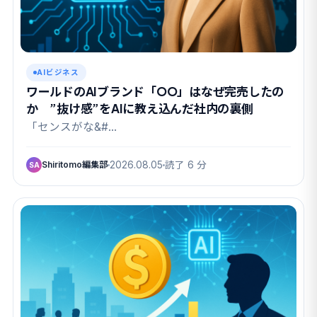
AIビジネス
ワールドのAIブランド「OO」はなぜ完売したの
か ”抜け感”をAIに教え込んだ社内の裏側
「センスがな&#…
Shiritomo編集部
2026.08.05
読了 6 分
SA