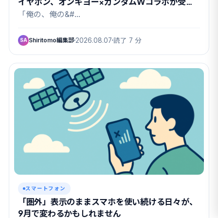
イヤホン、オンキヨー×ガンダムWコラボが受注
開始
「俺の、俺の&#…
Shiritomo編集部
2026.08.07
読了 7 分
SA
スマートフォン
「圏外」表示のままスマホを使い続ける日々が、
9月で変わるかもしれません