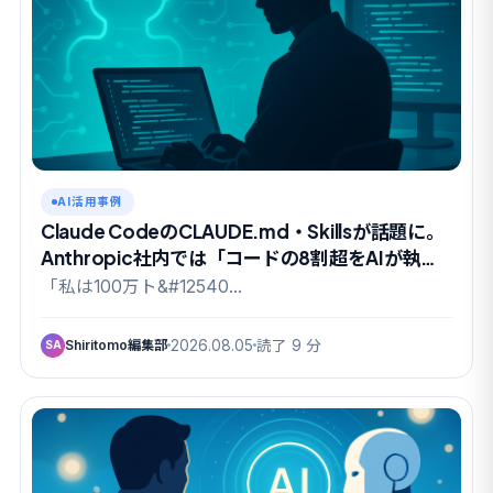
AI活用事例
Claude CodeのCLAUDE.md・Skillsが話題に。
Anthropic社内では「コードの8割超をAIが執
筆」の実態も
「私は100万ト&#12540…
Shiritomo編集部
2026.08.05
読了 9 分
SA