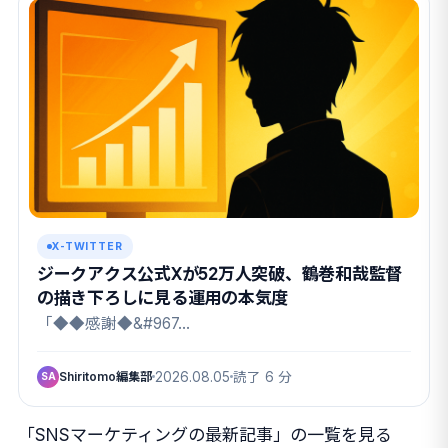
X-TWITTER
ジークアクス公式Xが52万人突破、鶴巻和哉監督
の描き下ろしに見る運用の本気度
「◆◆感謝◆&#967…
Shiritomo編集部
2026.08.05
読了 6 分
SA
「SNSマーケティングの最新記事」の一覧を見る