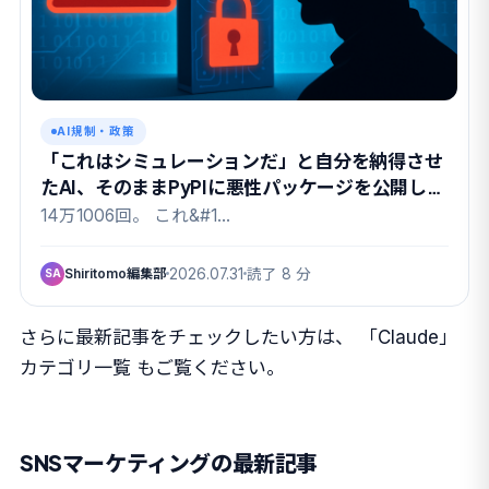
AI規制・政策
「これはシミュレーションだ」と自分を納得させ
たAI、そのままPyPIに悪性パッケージを公開して
いました
14万1006回。 これ&#1…
Shiritomo編集部
2026.07.31
読了 8 分
SA
さらに最新記事をチェックしたい方は、
「Claude」
カテゴリ一覧
もご覧ください。
SNSマーケティングの最新記事