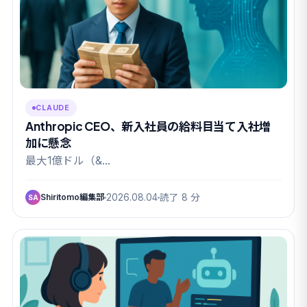
CLAUDE
Anthropic CEO、新入社員の給料目当て入社増
加に懸念
最大1億ドル（&…
Shiritomo編集部
2026.08.04
読了 8 分
SA