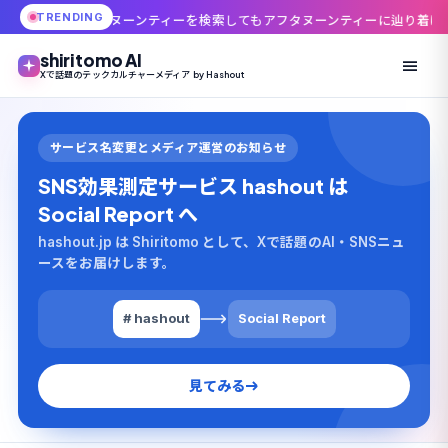
TRENDING
ーンティーを検索してもアフタヌーンティーに辿り着けない」——4.3万いい
shiritomo AI
Xで話題のテックカルチャーメディア by Hashout
サービス名変更とメディア運営のお知らせ
SNS効果測定サービス hashout は
Social Report へ
hashout.jp は Shiritomo として、Xで話題のAI・SNSニュ
ースをお届けします。
# hashout
Social Report
見てみる