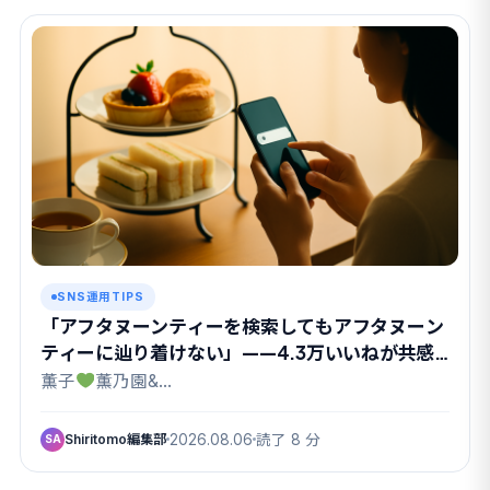
SNS運用TIPS
「アフタヌーンティーを検索してもアフタヌーン
ティーに辿り着けない」——4.3万いいねが共感
したX検索のクセ
薫子
薫乃園&…
Shiritomo編集部
2026.08.06
読了 8 分
SA