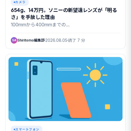
カメラ
654g、14万円。ソニーの新望遠レンズが「明る
さ」を手放した理由
100mmから400mmまでの…
Shiritomo編集部
2026.08.05
読了 7 分
SA
スマートフォン