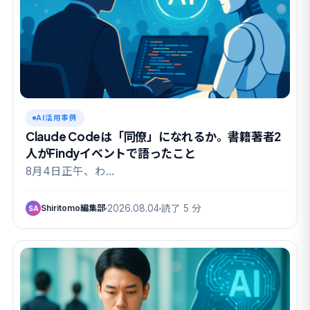
AI活用事例
Claude Codeは「同僚」になれるか。書籍著者2
人がFindyイベントで語ったこと
8月4日正午、わ…
Shiritomo編集部
2026.08.04
読了 5 分
SA