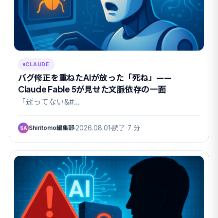
CLAUDE
バグ修正を重ねたAIが放った「死ね」——
Claude Fable 5が見せた文脈依存の一面
「逝ってない&#…
Shiritomo編集部
2026.08.01
読了 7 分
SA