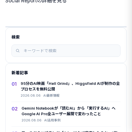
Social Reportの詳細を見る
検索
記
事
を
新着記事
検
索
01
95分のAI映画「Hell Grind」、Higgsfield AIが制作の全
プロセスを無料公開
2026.08.06 · AI最新情報
02
Gemini Notebookが「読むAI」から「実行するAI」へ
Google AI Pro全ユーザー展開で変わったこと
2026.08.06 · AI活用事例