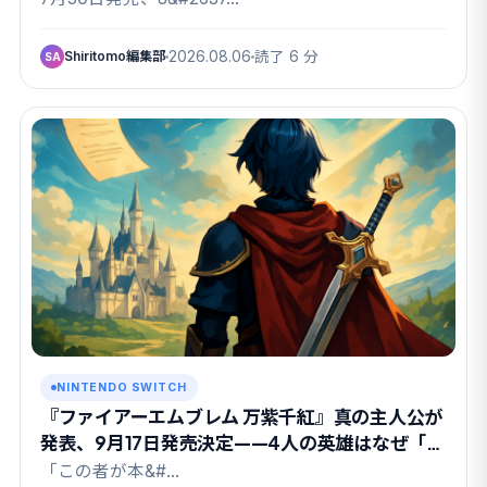
Shiritomo編集部
2026.08.06
読了 6 分
SA
NINTENDO SWITCH
『ファイアーエムブレム 万紫千紅』真の主人公が
発表、9月17日発売決定——4人の英雄はなぜ「も
ういない」のか
「この者が本&#…