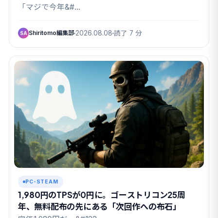
件監視協会3』の中身
「マジで今年&#…
Shiritomo編集部
2026.08.08
読了 7 分
SA
PC-STEAM
1,980円のTPSが0円に。ゴーストリコン25周
年、無料配布の先にある「次回作への布石」