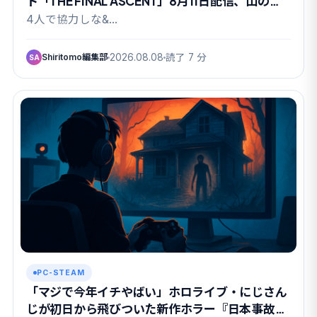
ト「THE FINAL ASCENT」8月11日配信、山の日
に有終の美か
4人で協力しな&…
Shiritomo編集部
2026.08.08
読了 7 分
SA
PC-STEAM
「マジで今年イチやばい」ホロライブ・にじさん
じが初日から飛びついた新作ホラー『日本事故物