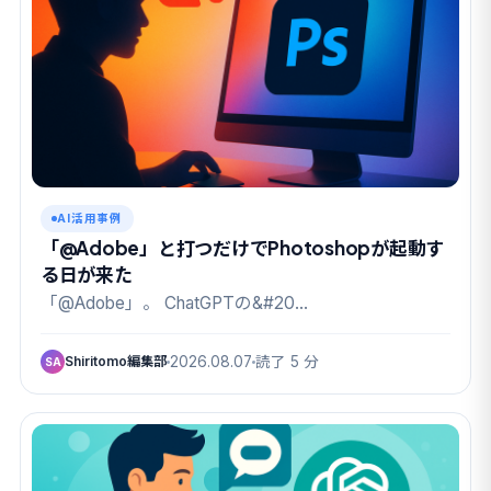
AI活用事例
「@Adobe」と打つだけでPhotoshopが起動す
る日が来た
「@Adobe」。 ChatGPTの&#20…
Shiritomo編集部
2026.08.07
読了 5 分
SA