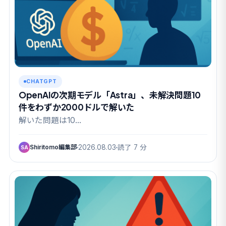
CHATGPT
OpenAIの次期モデル「Astra」、未解決問題10
件をわずか2000ドルで解いた
解いた問題は10…
Shiritomo編集部
2026.08.03
読了 7 分
SA