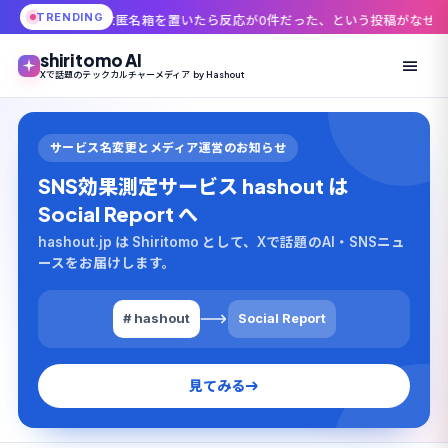
TRENDING
名箱を置いたら反応が0件だった、という投稿がなぜ刺さるのか
「45,00
shiritomo AI
Xで話題のテックカルチャーメディア by Hashout
サービス名変更とメディア運営のお知らせ
SNS効果測定サービス hashout は
Social Report へ
hashout.jp は Shiritomo として、Xで話題のAI・SNSニュ
ースをお届けします。
# hashout
Social Report
見てみる