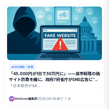
SNS規制・政策
「45,000円が1日で30万円に」——高市総理の偽
サイト詐欺を機に、政府7府省庁がSNS広告に”本
人確認”を要請
「日本政府が&#…
Shiritomo編集部
2026.08.08
読了 7 分
SA