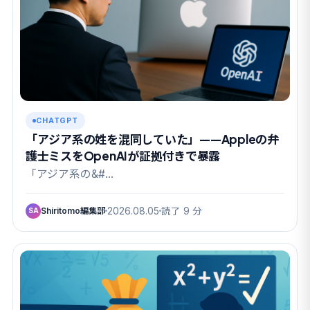
CHATGPT
「アジア系の姓を混同していた」——Appleの弁
護士ミスをOpenAIが証拠付きで暴露
「アジア系の&#…
Shiritomo編集部
2026.08.05
読了 9 分
SA