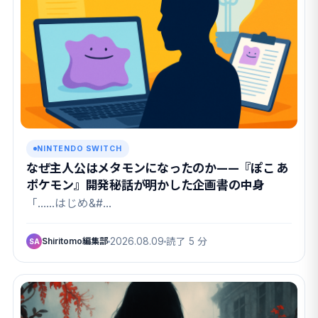
NINTENDO SWITCH
なぜ主人公はメタモンになったのか——『ぽこ あ
ポケモン』開発秘話が明かした企画書の中身
「……はじめ&#…
Shiritomo編集部
2026.08.09
読了 5 分
SA