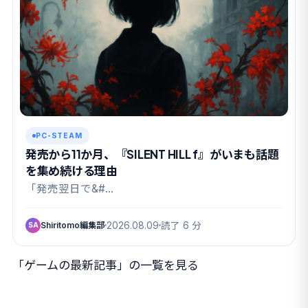
PC-STEAM
発売から11か月、『SILENT HILL f』がいまも話題
を集め続ける理由
「発売翌日で&#…
Shiritomo編集部
2026.08.09
読了 6 分
SA
「ゲームの最新記事」の一覧を見る