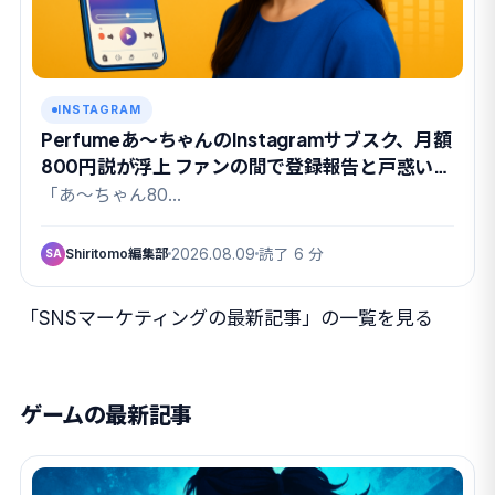
INSTAGRAM
Perfumeあ〜ちゃんのInstagramサブスク、月額
800円説が浮上 ファンの間で登録報告と戸惑いが
交錯
「あ〜ちゃん80…
Shiritomo編集部
2026.08.09
読了 6 分
SA
「SNSマーケティングの最新記事」の一覧を見る
ゲームの最新記事