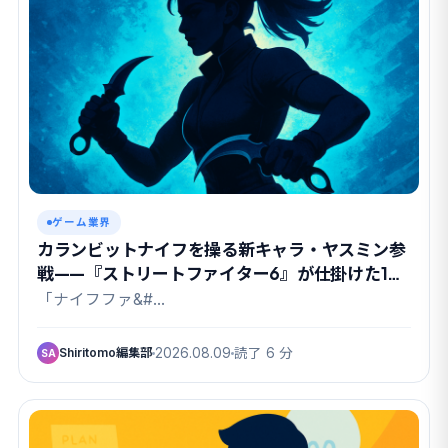
ゲーム業界
カランビットナイフを操る新キャラ・ヤスミン参
戦——『ストリートファイター6』が仕掛けた1週
間の熱狂
「ナイフファ&#…
Shiritomo編集部
2026.08.09
読了 6 分
SA