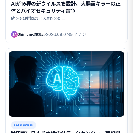
AIが16種の新ウイルスを設計、大腸菌キラーの正
体とバイオセキュリティ論争
約300種類のう&#12385…
Shiritomo編集部
2026.08.07
読了 7 分
SA
AI最新情報
秋田市に日本最大級のAIデータセンター、建設費