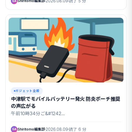
Shiritomo編集部
2026.08.09
読了 5 分
SA
ガジェット全般
中津駅でモバイルバッテリー発火 防炎ポーチ推奨
の声広がる
午前10時34分ご&#1242…
Shiritomo編集部
2026.08.09
読了 6 分
SA