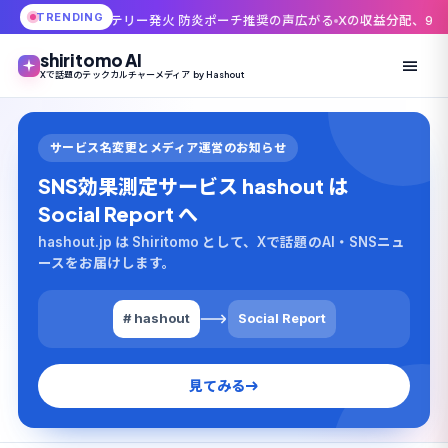
TRENDING
テリー発火 防炎ポーチ推奨の声広がる
Xの収益分配、9月7日で幕引き——新
shiritomo AI
Xで話題のテックカルチャーメディア by Hashout
サービス名変更とメディア運営のお知らせ
SNS効果測定サービス hashout は
Social Report へ
hashout.jp は Shiritomo として、Xで話題のAI・SNSニュ
ースをお届けします。
# hashout
Social Report
見てみる