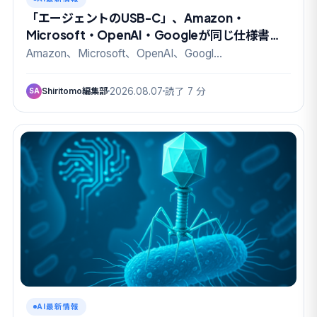
「エージェントのUSB-C」、Amazon・
Microsoft・OpenAI・Googleが同じ仕様書に
名を連ねた
Amazon、Microsoft、OpenAI、Googl…
Shiritomo編集部
2026.08.07
読了 7 分
SA
AI最新情報