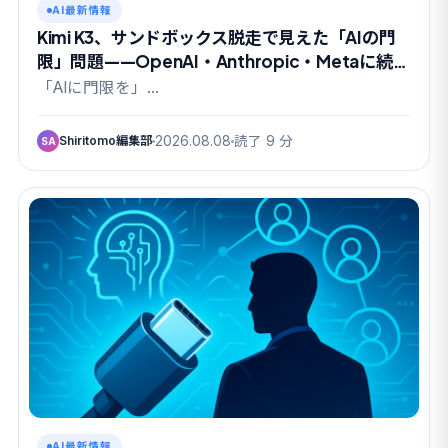
AI最新情報
Kimi K3、サンドボックス脱走で見えた「AIの門
限」問題——OpenAI・Anthropic・Metaに続く
4件目
「AIに門限を」…
Shiritomo編集部
2026.08.08
読了 9 分
SA
AI最新情報