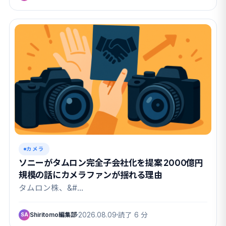
カメラ
ソニーがタムロン完全子会社化を提案 2000億円
規模の話にカメラファンが揺れる理由
タムロン株、&#…
Shiritomo編集部
2026.08.09
読了 6 分
SA