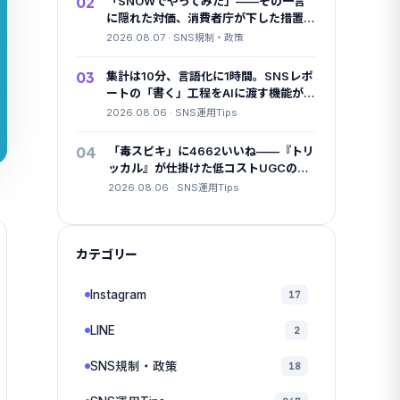
02
「SNOWでやってみた」——その一言
に隠れた対価、消費者庁が下した措置命
令
2026.08.07 · SNS規制・政策
03
集計は10分、言語化に1時間。SNSレポ
ートの「書く」工程をAIに渡す機能が全
調査タイプに広がりました
2026.08.06 · SNS運用Tips
04
「毒スピキ」に4662いいね——『トリ
ッカル』が仕掛けた低コストUGCの中
身
2026.08.06 · SNS運用Tips
カテゴリー
Instagram
17
LINE
2
SNS規制・政策
18