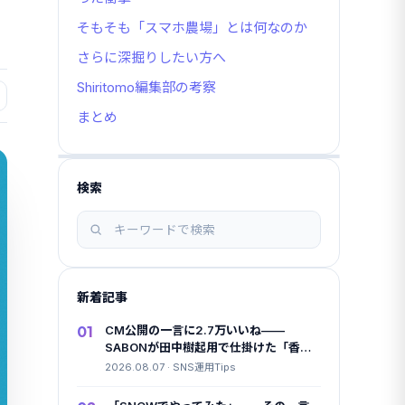
そもそも「スマホ農場」とは何なのか
さらに深掘りしたい方へ
Shiritomo編集部の考察
まとめ
検索
記
事
を
検
新着記事
索
01
CM公開の一言に2.7万いいね——
SABONが田中樹起用で仕掛けた「香り
の店内放送」という長期戦
2026.08.07 · SNS運用Tips