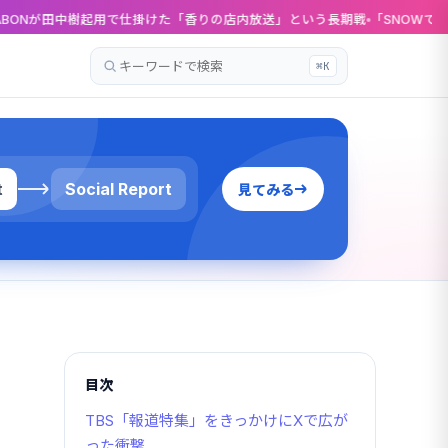
用で仕掛けた「香りの店内放送」という長期戦
「SNOWでやってみた」——そ
⌘K
記
事
を
検
索
t
Social Report
見てみる
目次
TBS「報道特集」をきっかけにXで広が
った衝撃