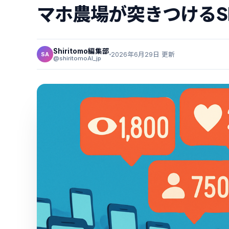
マホ農場が突きつけるS
Shiritomo編集部
2026年6月29日 更新
SA
@shiritomoAI_jp