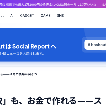
2000円の負担金に
CM公開の一言に2.7万いいね——SABONが田中樹起
ut
AI
GADGET
GAME
SNS
# hashou
 Social Report へ
のAI・SNSニュースをお届けします。
「いいね」も「表示回数」も、お金で作れる——スマホ農場が突きつけるSNSの数字の読み方
数」も、お金で作れる——ス