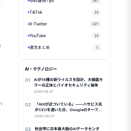
SNS運用Tips
267
TikTok
23
X-Twitter
227
YouTube
23
き
週次まとめ
1
AI・テクノロジー
01
AIが16種の新ウイルスを設計、大腸菌キ
ラーの正体とバイオセキュリティ論争
2026.08.07
い
02
「AGIが近づいている」——ハサビス氏
がCEOを退いた日、Googleのチーフサ
イエンティストも去った
2026.08.07
03
秋田市に日本最大級のAIデータセンタ