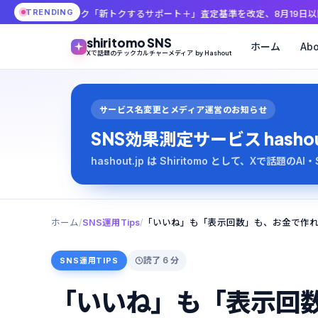
TRENDING
ク「新トクするサポート＋」査定基準を改定、8月19日以降は爪傷でも最大2万
shiritomo SNS
ホーム
Abo
Xで話題のテックカルチャーメディア by Hashout
サービス名変更とメディア運営のお知らせ
SNS効果測定サービス hashout は
hashout.jp は Shiritomo として、Xで話題
ホーム
/
SNS運用Tips
/
読了 6 分
SNS運用TIPS
「いいね」も「表示回