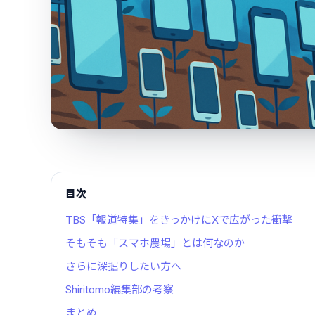
目次
TBS「報道特集」をきっかけにXで広がった衝撃
そもそも「スマホ農場」とは何なのか
さらに深掘りしたい方へ
Shiritomo編集部の考察
まとめ