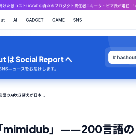
の中身
Xのプロダクト責任者ニキータ・ビア氏が退任 「ポスターに戻る」投
ut
AI
GADGET
GAME
SNS
# hashou
 Social Report へ
のAI・SNSニュースをお届けします。
声質も感情も再現する「mimidub」——200言語のAI吹き替えが日本コンテンツの壁を壊す
imidub」——200言語の