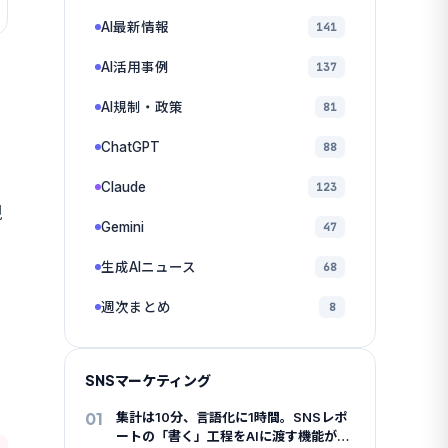
AI最新情報
141
AI活用事例
137
AI規制・政策
81
ChatGPT
88
Claude
123
現
Gemini
47
生成AIニュース
68
週次まとめ
8
SNSマーケティング
01
集計は10分、言語化に1時間。SNSレポ
ートの「書く」工程をAIに渡す機能が全