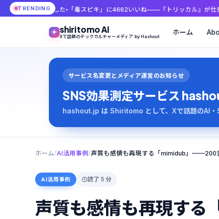
TRENDING
た
「毒スピキ」に4662いいね——『トリッカル』が仕掛けた低コストUGC
shiritomo AI
ホーム
Abo
Xで話題のテックカルチャーメディア by Hashout
サービス名変更とメディア運営のお知らせ
SNS効果測定サービス hashout は
hashout.jp は Shiritomo として、Xで話題
ホーム
/
AI活用事例
/
読了 5 分
AI活用事例
声質も感情も再現する「m