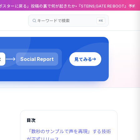
稿の裏で何が起きたか
『STEINS;GATE RE:BOOT』予約開始、γ世界線ルート
⌘K
記
事
を
検
索
t
Social Report
見てみる
目次
「数秒のサンプルで声を再現」する技術
が正式リリース