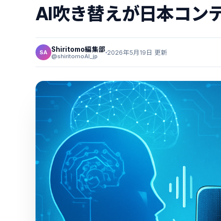
AI吹き替えが日本コン
Shiritomo編集部
2026年5月19日 更新
SA
@shiritomoAI_jp