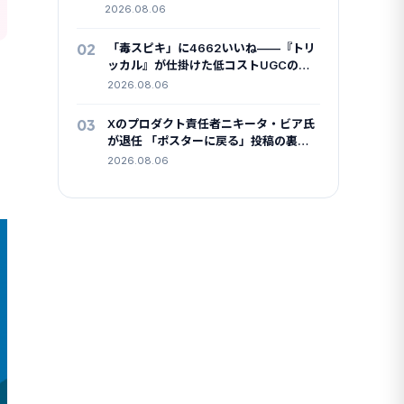
調査タイプに広がりました
2026.08.06
02
「毒スピキ」に4662いいね——『トリ
ッカル』が仕掛けた低コストUGCの中
身
2026.08.06
03
Xのプロダクト責任者ニキータ・ビア氏
が退任 「ポスターに戻る」投稿の裏で
コ
何が起きたか
2026.08.06