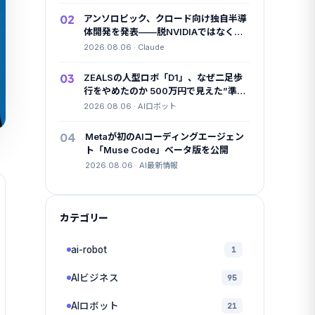
02
アンソロピック、クロード向け独自半導
体開発を発表——脱NVIDIAではなく
「足し算」の一手
2026.08.06 · Claude
03
ZEALSの人型ロボ「D1」、なぜ二足歩
行をやめたのか 500万円で見えた”準国
産”の勝算
2026.08.06 · AIロボット
04
Metaが初のAIコーディングエージェン
ト「Muse Code」ベータ版を公開
2026.08.06 · AI最新情報
カテゴリー
ai-robot
1
AIビジネス
95
AIロボット
21