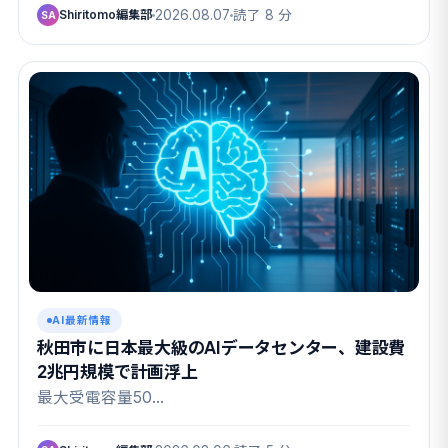
Shiritomo編集部
2026.08.07
読了 8 分
SA
AI最新情報
秋田市に日本最大級のAIデータセンター、建設費
2兆円規模で計画浮上
最大受電容量50…