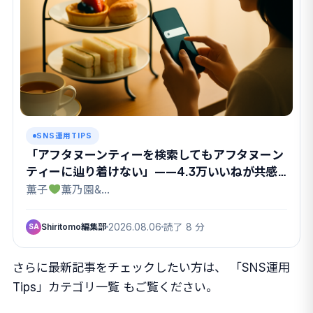
SNS運用TIPS
「アフタヌーンティーを検索してもアフタヌーン
ティーに辿り着けない」——4.3万いいねが共感
したX検索のクセ
薫子
薫乃園&…
Shiritomo編集部
2026.08.06
読了 8 分
SA
さらに最新記事をチェックしたい方は、
「SNS運用
Tips」カテゴリ一覧
もご覧ください。