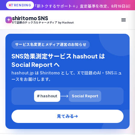
TRENDING
新トクするサポート＋」査定基準を改定、8月19日以降は爪傷でも最大2万2
shiritomo SNS
Xで話題のテックカルチャーメディア by Hashout
サービス名変更とメディア運営のお知らせ
SNS効果測定サービス hashout は
Social Report へ
hashout.jp は Shiritomo として、Xで話題のAI・SNSニュ
ースをお届けします。
# hashout
Social Report
見てみる