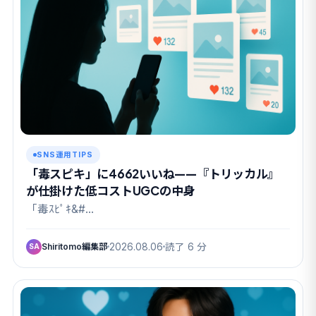
SNS運用TIPS
「毒スピキ」に4662いいね——『トリッカル』
が仕掛けた低コストUGCの中身
「毒ｽﾋﾟｷ&#…
Shiritomo編集部
2026.08.06
読了 6 分
SA