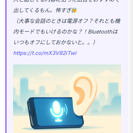
出してくるもん。怖すぎ
（大事な会話のときは電源オフ？それとも機
内モードでもいけるのかな？！Bluetoothは
いつもオフにしておかないと。。）
https://t.co/mX3V82iTwi