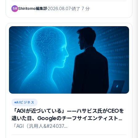
Shiritomo編集部
2026.08.07
読了 7 分
SA
AIビジネス
「AGIが近づいている」——ハサビス氏がCEOを
退いた日、Googleのチーフサイエンティストも
去った
「AGI（汎用人&#24037…