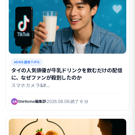
SNS運用TIPS
タイの人気俳優が牛乳ドリンクを飲むだけの配信
に、なぜファンが殺到したのか
スマホカメラ&#…
Shiritomo編集部
2026.08.06
読了 6 分
SA