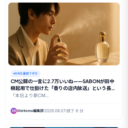
SNS運用TIPS
CM公開の一言に2.7万いいね——SABONが田中
樹起用で仕掛けた「香りの店内放送」という長期
戦
「本日より新CM…
Shiritomo編集部
2026.08.07
読了 6 分
SA