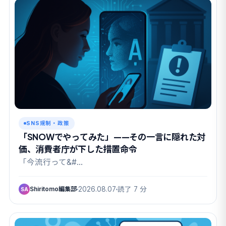
SNS規制・政策
「SNOWでやってみた」——その一言に隠れた対
価、消費者庁が下した措置命令
「今流行って&#…
Shiritomo編集部
2026.08.07
読了 7 分
SA