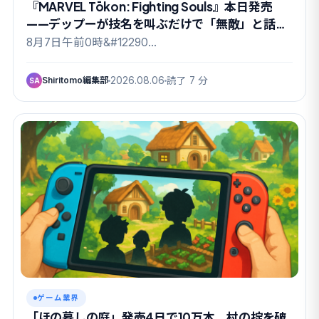
『MARVEL Tōkon: Fighting Souls』本日発売
——デップーが技名を叫ぶだけで「無敵」と話題
のドリームチーム祭り
8月7日午前0時&#12290…
Shiritomo編集部
2026.08.06
読了 7 分
SA
ゲーム業界
「ほの暮しの庭」発売4日で10万本、村の掟を破