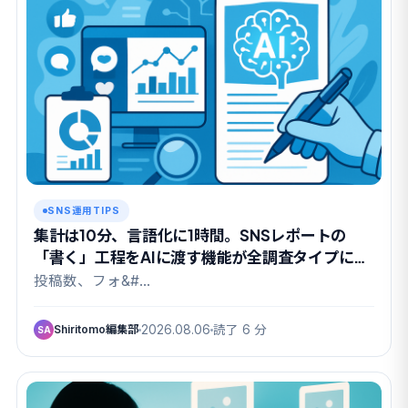
SNS運用TIPS
集計は10分、言語化に1時間。SNSレポートの
「書く」工程をAIに渡す機能が全調査タイプに広
がりました
投稿数、フォ&#…
Shiritomo編集部
2026.08.06
読了 6 分
SA